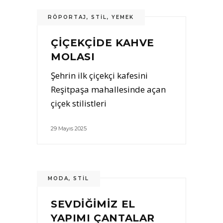
RÖPORTAJ
,
STIL
,
YEMEK
ÇIÇEKÇIDE KAHVE
MOLASI
Şehrin ilk çiçekçi kafesini
Reşitpaşa mahallesinde açan
çiçek stilistleri
29 Mayıs 2025
MODA
,
STIL
SEVDIĞIMIZ EL
YAPIMI ÇANTALAR