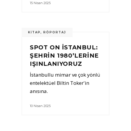
15 Nisan 2025
KITAP
,
RÖPORTAJ
SPOT ON İSTANBUL:
ŞEHRIN 1980’LERINE
IŞINLANIYORUZ
İstanbullu mimar ve çok yönlü
entelektüel Biltin Toker'in
anısına.
10 Nisan 2025