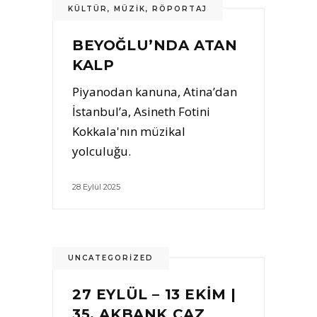
KÜLTÜR
,
MÜZIK
,
RÖPORTAJ
BEYOĞLU’NDA ATAN
KALP
Piyanodan kanuna, Atina’dan
İstanbul’a, Asineth Fotini
Kokkala'nın müzikal
yolculuğu.
28 Eylül 2025
UNCATEGORIZED
27 EYLÜL – 13 EKİM |
35. AKBANK CAZ