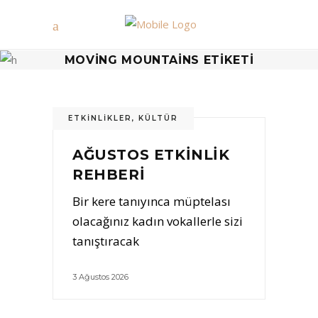
MOVING MOUNTAINS ETIKETI
ETKINLIKLER
,
KÜLTÜR
AĞUSTOS ETKİNLİK
REHBERİ
Bir kere tanıyınca müptelası
olacağınız kadın vokallerle sizi
tanıştıracak
3 Ağustos 2026