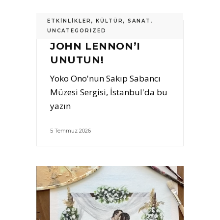
ETKINLIKLER
,
KÜLTÜR
,
SANAT
,
UNCATEGORIZED
JOHN LENNON’I
UNUTUN!
Yoko Ono'nun Sakıp Sabancı
Müzesi Sergisi, İstanbul'da bu
yazın
5 Temmuz 2026