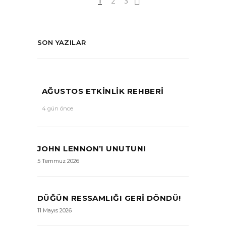
1
2
3
SON YAZILAR
AĞUSTOS ETKİNLİK REHBERİ
4 gün önce
JOHN LENNON’I UNUTUN!
5 Temmuz 2026
DÜĞÜN RESSAMLIĞI GERI DÖNDÜ!
11 Mayıs 2026