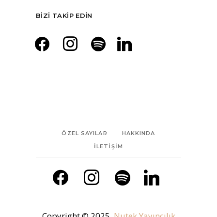
BIZI TAKIP EDIN
facebook
instagram
spotify
linkedin
ÖZEL SAYILAR
HAKKINDA
İLETIŞIM
facebook
instagram
spotify
linkedin
Copyright © 2025,
Nutek Yayıncılık