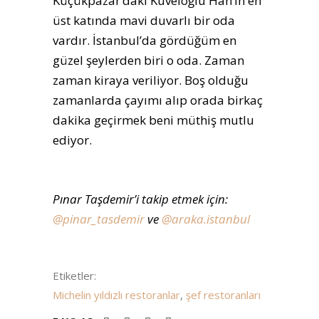
Küçükpazar’daki Kuveloğlu Han’ın en
üst katında mavi duvarlı bir oda
vardır. İstanbul’da gördüğüm en
güzel şeylerden biri o oda. Zaman
zaman kiraya veriliyor. Boş olduğu
zamanlarda çayımı alıp orada birkaç
dakika geçirmek beni müthiş mutlu
ediyor.
Pınar Taşdemir’i takip etmek için:
@pinar_tasdemir
ve
@araka.istanbul
Etiketler:
Michelin yıldızlı restoranlar
,
şef restoranları