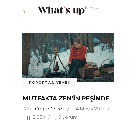
RÖPORTAJ
,
YEMEK
MUTFAKTA ZEN’IN PEŞINDE
Yazı:
Özgür Gezer
14 Mayıs 2021
2.03k
0 yorum