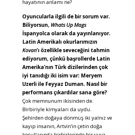
hayatının anlamı ne?
Oyuncularla ilgili de bir sorum var.
Biliyorsun,
Whats Up Mags
İspanyolca olarak da yayınlanıyor.
Latin Amerikalı okurlarımızın
Kovan
’ı özellikle seveceğini tahmin
ediyorum, çünkü başrollerde Latin
Amerika’nın Türk dizilerinden çok
iyi tanıdığı iki isim var: Meryem
Uzerli ile Feyyaz Duman. Nasıl bir
performans çıkardılar sana göre?
Çok memnunum ikisinden de.
Birbiriyle kimyaları da uydu.
Şehirden doğaya dönmüş iki yalnız ve
kayıp insanın, Artvin’in çetin doğa
koşullarında birbirlerinde bir yuva