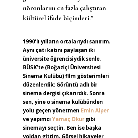
nöronlarını en fazla çalıştıran
kültürel ifade biçimleri.”
1990’lı yılların ortalarıydı sanırım.
Aynı çatı katını paylaşan iki
üniversite öğrencisiydik senle.
BÜSK’te (Boğaziçi Üniversitesi
Sinema Kulübü) film gösterimleri
düzenlerdik; Görüntü adlı bir
sinema dergisi çıkarırdık. Sonra
sen, yine o sinema kulübünden
yolu geçen yönetmen
Emin Alper
ve yapımcı
Yamaç Okur
gibi
sinemayı seçtin. Ben ise başka
yoldan gittim. Görsel hikayeler