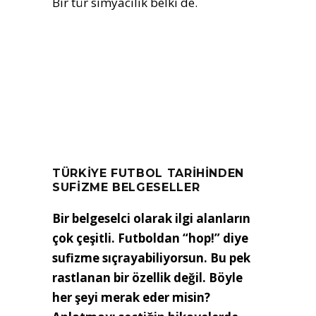
Bir tür simyacılık belki de.
TÜRKİYE FUTBOL TARİHİNDEN
SUFİZME BELGESELLER
Bir belgeselci olarak ilgi alanların
çok çeşitli. Futboldan “hop!” diye
sufizme sıçrayabiliyorsun. Bu pek
rastlanan bir özellik değil. Böyle
her şeyi merak eder misin?